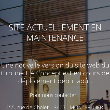
SITE ACTUELLEMENT EN
MAINTENANCE
Une nouvelle version du site web du
Groupe L.A Concept
est en cours de
déploiement début août.
Pour nous contacter :
255, rue de Cholet – 34070 MONTPELLIER