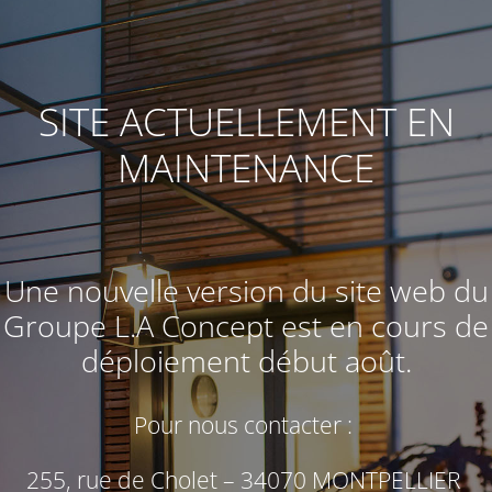
SITE ACTUELLEMENT EN
MAINTENANCE
Une nouvelle version du site web du
Groupe L.A Concept
est en cours de
déploiement début août.
Pour nous contacter :
255, rue de Cholet – 34070 MONTPELLIER