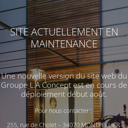
SITE ACTUELLEMENT EN
MAINTENANCE
Une nouvelle version du site web du
Groupe L.A Concept
est en cours de
déploiement début août.
Pour nous contacter :
255, rue de Cholet – 34070 MONTPELLIER