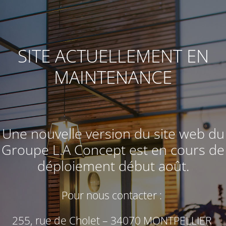
SITE ACTUELLEMENT EN
MAINTENANCE
Une nouvelle version du site web du
Groupe L.A Concept
est en cours de
déploiement début août.
Pour nous contacter :
255, rue de Cholet – 34070 MONTPELLIER