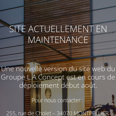
SITE ACTUELLEMENT EN
MAINTENANCE
Une nouvelle version du site web du
Groupe L.A Concept
est en cours de
déploiement début août.
Pour nous contacter :
255, rue de Cholet – 34070 MONTPELLIER